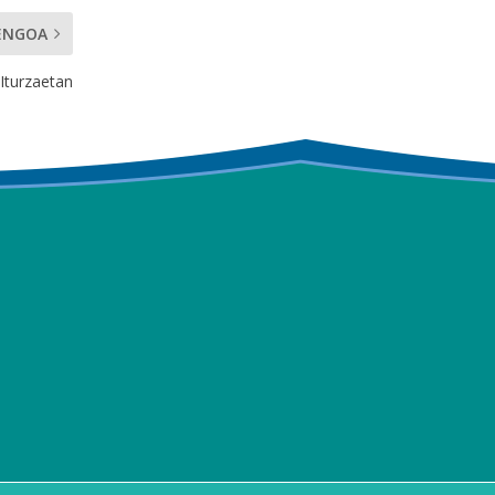
ENGOA
Iturzaetan