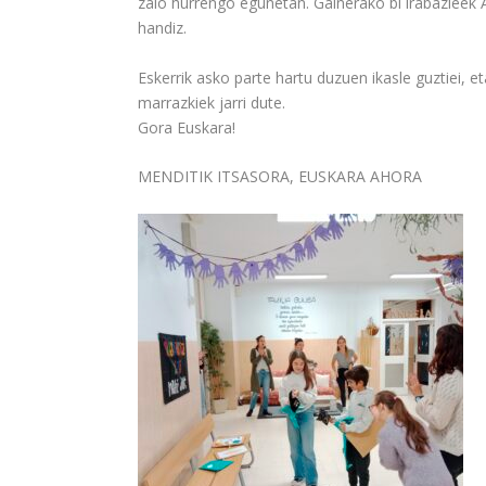
zaio hurrengo egunetan. Gainerako bi irabazleek Am
handiz.
Eskerrik asko parte hartu duzuen ikasle guztiei, e
marrazkiek jarri dute.
Gora Euskara!
MENDITIK ITSASORA, EUSKARA AHORA