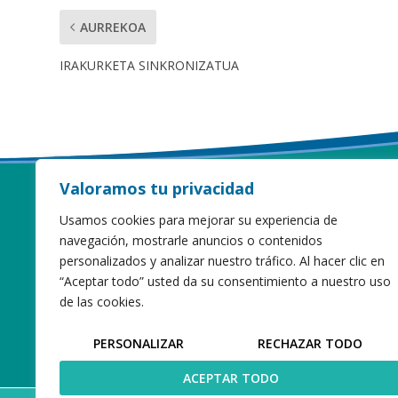
AURREKOA
IRAKURKETA SINKRONIZATUA
Valoramos tu privacidad
Usamos cookies para mejorar su experiencia de
navegación, mostrarle anuncios o contenidos
personalizados y analizar nuestro tráfico. Al hacer clic en
“Aceptar todo” usted da su consentimiento a nuestro uso
de las cookies.
PERSONALIZAR
RECHAZAR TODO
ACEPTAR TODO