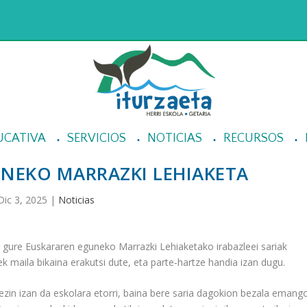
UCATIVA
SERVICIOS
NOTICIAS
RECURSOS
NEKO MARRAZKI LEHIAKETA
Dic 3, 2025
|
Noticias
 gure Euskararen eguneko Marrazki Lehiaketako irabazleei sariak
k maila bikaina erakutsi dute, eta parte‐hartze handia izan dugu.
r ezin izan da eskolara etorri, baina bere saria dagokion bezala emang