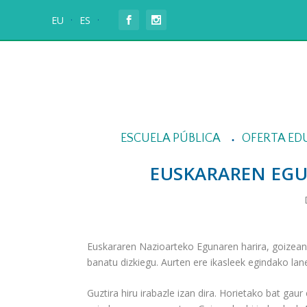
EU
ES
ESCUELA PÚBLICA
OFERTA ED
EUSKARAREN EGU
Euskararen Nazioarteko Egunaren harira, goizean
banatu dizkiegu. Aurten ere ikasleek egindako lane
Guztira hiru irabazle izan dira. Horietako bat gau