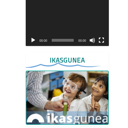
Reproductor
de
vídeo
00:00
00:00
IKASGUNEA