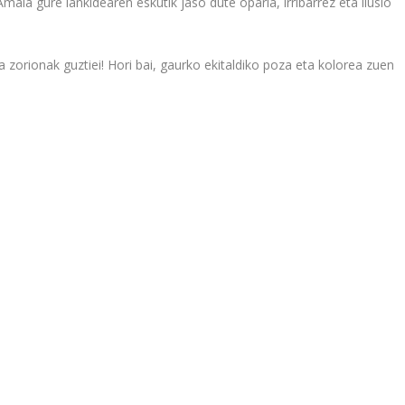
aia gure lankidearen eskutik jaso dute oparia, irribarrez eta ilusio
ta zorionak guztiei! Hori bai, gaurko ekitaldiko poza eta kolorea zuen