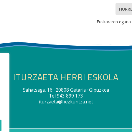
HURR
Euskararen eguna 
ITURZAETA HERRI ESKOLA
Sahatsaga, 16 · 20808 Getaria · Gipuzkoa
Tel 943 899 173
iturzaeta@hezkuntza.net