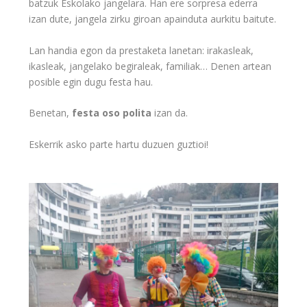
batzuk Eskolako jangelara. Han ere sorpresa ederra
izan dute, jangela zirku giroan apainduta aurkitu baitute.
Lan handia egon da prestaketa lanetan: irakasleak,
ikasleak, jangelako begiraleak, familiak… Denen artean
posible egin dugu festa hau.
Benetan,
festa oso polita
izan da.
Eskerrik asko parte hartu duzuen guztioi!