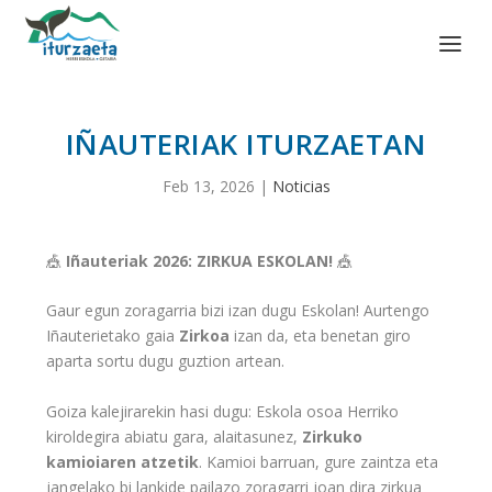
IÑAUTERIAK ITURZAETAN
Feb 13, 2026
|
Noticias
🎪
Iñauteriak 2026: ZIRKUA ESKOLAN!
🎪
Gaur egun zoragarria bizi izan dugu Eskolan! Aurtengo
Iñauterietako gaia
Zirkoa
izan da, eta benetan giro
aparta sortu dugu guztion artean.
Goiza kalejirarekin hasi dugu: Eskola osoa Herriko
kiroldegira abiatu gara, alaitasunez,
Zirkuko
kamioiaren atzetik
. Kamioi barruan, gure zaintza eta
jangelako bi lankide pailazo zoragarri joan dira zirkua