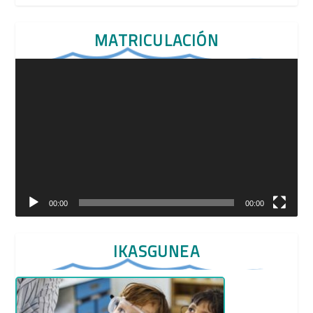
MATRICULACIÓN
Reproductor
de
vídeo
00:00
00:00
IKASGUNEA