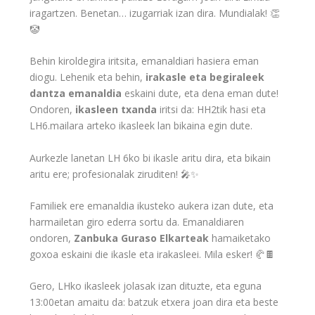
iragartzen. Benetan… izugarriak izan dira. Mundialak! 👏
🤡
Behin kiroldegira iritsita, emanaldiari hasiera eman
diogu. Lehenik eta behin,
irakasle eta begiraleek
dantza emanaldia
eskaini dute, eta dena eman dute!
Ondoren,
ikasleen txanda
iritsi da: HH2tik hasi eta
LH6.mailara arteko ikasleek lan bikaina egin dute.
Aurkezle lanetan LH 6ko bi ikasle aritu dira, eta bikain
aritu ere; profesionalak ziruditen! 🎤✨
Familiek ere emanaldia ikusteko aukera izan dute, eta
harmailetan giro ederra sortu da. Emanaldiaren
ondoren,
Zanbuka Guraso Elkarteak
hamaiketako
goxoa eskaini die ikasle eta irakasleei. Mila esker! 🥐🍫
Gero, LHko ikasleek jolasak izan dituzte, eta eguna
13:00etan amaitu da: batzuk etxera joan dira eta beste