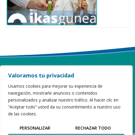
Valoramos tu privacidad
ITURZAETA HERRI ESKOLA
Usamos cookies para mejorar su experiencia de
navegación, mostrarle anuncios o contenidos
Sahatsaga, 16 · 20808 Getaria · Gipuzkoa
personalizados y analizar nuestro tráfico. Al hacer clic en
Tel 943 899 173
iturzaeta@hezkuntza.net
“Aceptar todo” usted da su consentimiento a nuestro uso
de las cookies.
PERSONALIZAR
RECHAZAR TODO