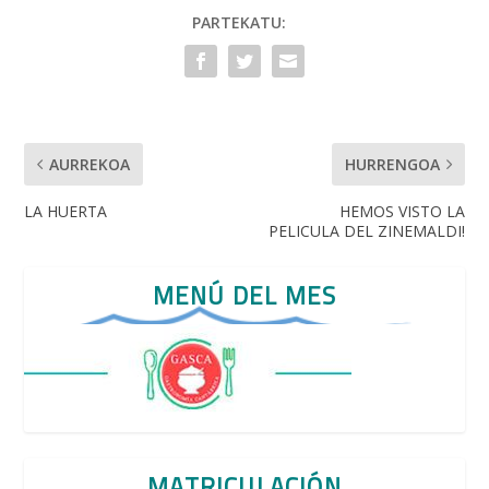
o
p
PARTEKATU:
k
p
AURREKOA
HURRENGOA
LA HUERTA
HEMOS VISTO LA
PELICULA DEL ZINEMALDI!
MENÚ DEL MES
MATRICULACIÓN