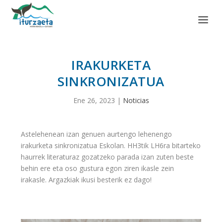
IRAKURKETA
SINKRONIZATUA
Ene 26, 2023
|
Noticias
Astelehenean izan genuen aurtengo lehenengo
irakurketa sinkronizatua Eskolan. HH3tik LH6ra bitarteko
haurrek literaturaz gozatzeko parada izan zuten beste
behin ere eta oso gustura egon ziren ikasle zein
irakasle. Argazkiak ikusi besterik ez dago!