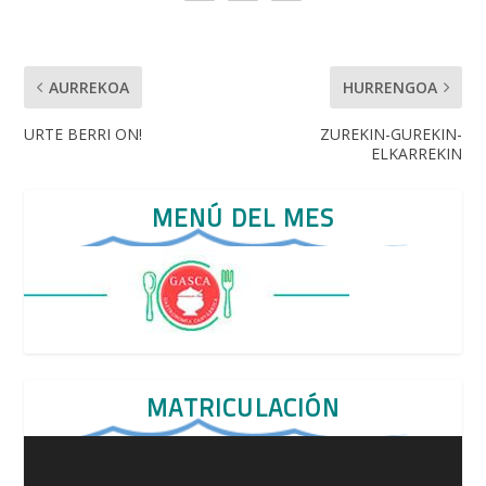
AURREKOA
HURRENGOA
URTE BERRI ON!
ZUREKIN-GUREKIN-
ELKARREKIN
MENÚ DEL MES
MATRICULACIÓN
Reproductor
de