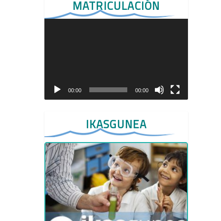
MATRICULACIÓN
Reproductor
de
vídeo
00:00
00:00
IKASGUNEA