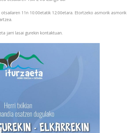
 otsailaren 11n 10:00etatik 12:00etara. Etortzeko asmorik asmorik
artzea.
ta jarri lasai gurekin kontaktuan.