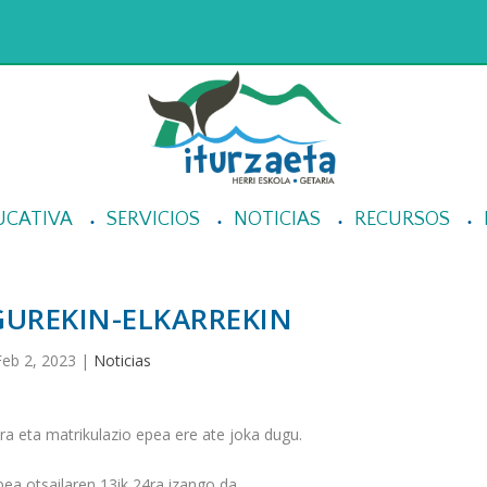
UCATIVA
SERVICIOS
NOTICIAS
RECURSOS
GUREKIN-ELKARREKIN
Feb 2, 2023
|
Noticias
ra eta matrikulazio epea ere ate joka dugu.
ea otsailaren 13ik 24ra izango da.