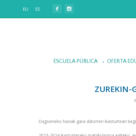
EU
ES
ESCUELA PÚBLICA
OFERTA ED
ZUREKIN-
Dagoeneko hasiak gara datorren ikasturteari begi
2023-2024 ikasturterako matrikulazioa egiteko ep