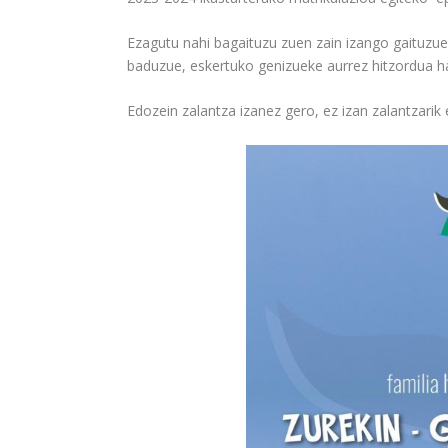
Ezagutu nahi bagaituzu zuen zain izango gaituzue
baduzue, eskertuko genizueke aurrez hitzordua h
Edozein zalantza izanez gero, ez izan zalantzarik e