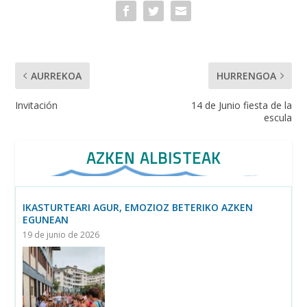
b
er
l
s
o
A
o
p
k
p
AURREKOA
HURRENGOA
Invitación
14 de Junio fiesta de la
escula
AZKEN ALBISTEAK
IKASTURTEARI AGUR, EMOZIOZ BETERIKO AZKEN
EGUNEAN
19 de junio de 2026