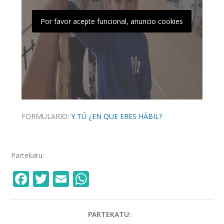
Por favor acepte funcional, anuncio cookies
FORMULARIO:
Y TÚ ¿EN QUE ERES HÁBIL?
Partekatu:
F
T
E
W
ac
w
m
h
e
itt
ai
at
PARTEKATU: