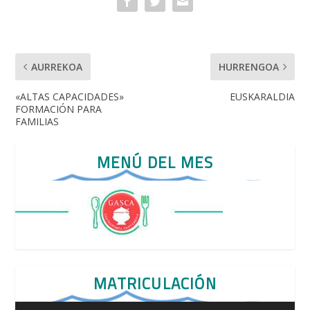
k
p
AURREKOA
HURRENGOA
«ALTAS CAPACIDADES»
EUSKARALDIA
FORMACIÓN PARA
FAMILIAS
MENÚ DEL MES
MATRICULACIÓN
Reproductor