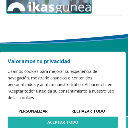
Valoramos tu privacidad
ITURZAETA HERRI ESKOLA
Usamos cookies para mejorar su experiencia de
navegación, mostrarle anuncios o contenidos
Sahatsaga, 16 · 20808 Getaria · Gipuzkoa
Tel 943 899 173
personalizados y analizar nuestro tráfico. Al hacer clic en
iturzaeta@hezkuntza.net
“Aceptar todo” usted da su consentimiento a nuestro uso
de las cookies.
PERSONALIZAR
RECHAZAR TODO
ACEPTAR TODO
Desarrollo Web:
Elkarmedia
Aviso Legal
|
Política de privacidad
| Copyright 2018 |
|
Política de cookies