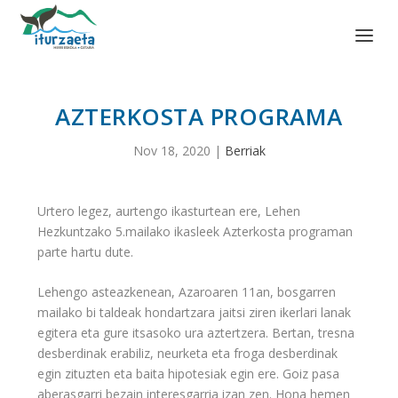
AZTERKOSTA PROGRAMA
Nov 18, 2020
|
Berriak
Urtero legez, aurtengo ikasturtean ere, Lehen
Hezkuntzako 5.mailako ikasleek Azterkosta programan
parte hartu dute.
Lehengo asteazkenean, Azaroaren 11an, bosgarren
mailako bi taldeak hondartzara jaitsi ziren ikerlari lanak
egitera eta gure itsasoko ura aztertzera. Bertan, tresna
desberdinak erabiliz, neurketa eta froga desberdinak
egin zituzten eta baita hipotesiak egin ere. Goiz pasa
aberasgarri bezain interesgarria izan zen. Hona hemen