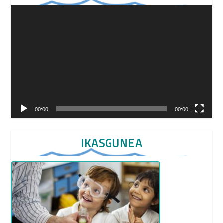
Video
Player
00:00
00:00
IKASGUNEA