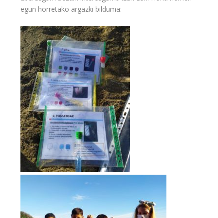
egun horretako argazki bilduma: