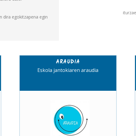
iturza
n dira egokitzapena egin
ARAUDIA
Eskola jantokiaren araudia