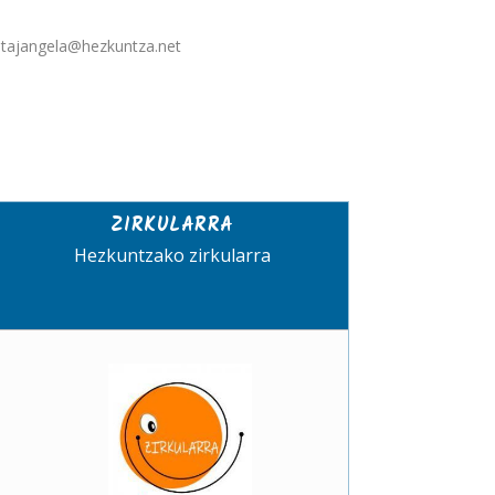
etajangela@hezkuntza.net
ZIRKULARRA
Hezkuntzako zirkularra