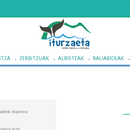
NTZA
ZERBITZUAK
ALBISTEAK
BALIABIDEAK
ailetik ekainera
aukera dute.