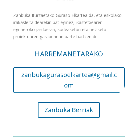
Zanbuka Iturzaetako Guraso Elkartea da, eta eskolako
irakasle taldearekin bat eginez, ikastetxearen
eguneroko jardueran, kudeaketan eta heziketa
proiektuaren garapenean parte hartzen du.
HARREMANETARAKO
zanbukagurasoelkartea@gmail.c
om
Zanbuka Berriak