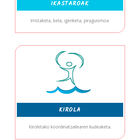
IKASTAROAK
Irristaketa, bela, igeriketa, piraguismoa.
KIROLA
Kiroletako koordinatzailearen kudeaketa.