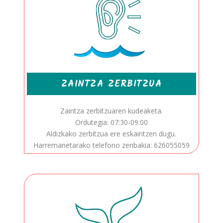
ZAINTZA ZERBITZUA
Zaintza zerbitzuaren kudeaketa.
Ordutegia: 07:30-09:00
Aldizkako zerbitzua ere eskaintzen dugu.
Harremanetarako telefono zenbakia: 626055059