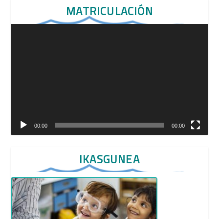
MATRICULACIÓN
Reproductor
de
vídeo
00:00
00:00
IKASGUNEA