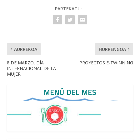
o
A
o
p
PARTEKATU:
k
p
AURREKOA
HURRENGOA
8 DE MARZO, DÍA
PROYECTOS E-TWINNING
INTERNACIONAL DE LA
MUJER
MENÚ DEL MES