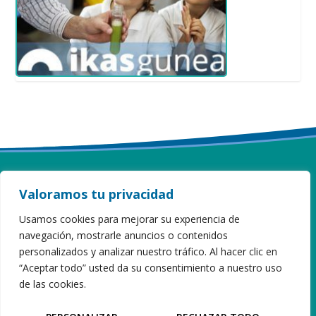
Valoramos tu privacidad
ITURZAETA HERRI ESKOLA
Usamos cookies para mejorar su experiencia de
navegación, mostrarle anuncios o contenidos
Sahatsaga, 16 · 20808 Getaria · Gipuzkoa
personalizados y analizar nuestro tráfico. Al hacer clic en
Tel 943 899 173
iturzaeta@hezkuntza.net
“Aceptar todo” usted da su consentimiento a nuestro uso
de las cookies.