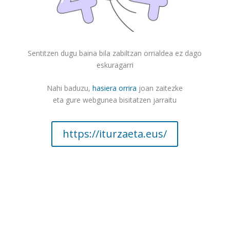
Sentitzen dugu baina bila zabiltzan orrialdea ez dago
eskuragarri
Nahi baduzu,
hasiera orrira
joan zaitezke
eta gure webgunea bisitatzen jarraitu
https://iturzaeta.eus/