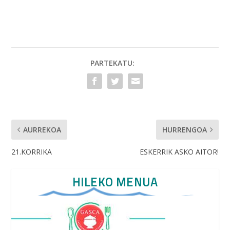
ac
w
m
h
e
itt
ai
at
b
er
l
s
o
A
o
p
PARTEKATU:
k
p
AURREKOA
HURRENGOA
21.KORRIKA
ESKERRIK ASKO AITOR!
HILEKO MENUA