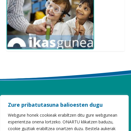
ITURZAETA HERRI ESKOLA
Zure pribatutasuna balioesten dugu
Webgune honek cookieak erabiltzen ditu gure webgunean
Sahatsaga, 16 · 20808 Getaria · Gipuzkoa
Tel 943 899 173
esperientzia onena lortzeko. ONARTU klikatzen baduzu,
iturzaeta@hezkuntza.net
cookie guztiak erabiltzea onartzen duzu. Bestela aukerak