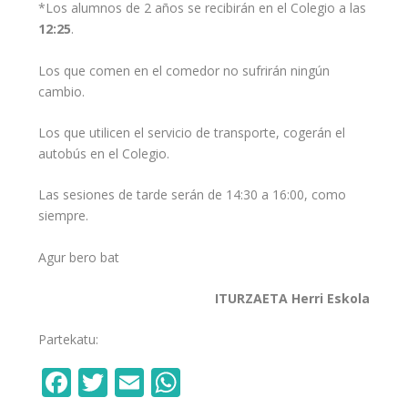
*Los alumnos de 2 años se recibirán en el Colegio a las
12:25
.
Los que comen en el comedor no sufrirán ningún
cambio.
Los que utilicen el servicio de transporte, cogerán el
autobús en el Colegio.
Las sesiones de tarde serán de 14:30 a 16:00, como
siempre.
Agur bero bat
ITURZAETA Herri Eskola
Partekatu:
F
T
E
W