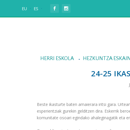
EU
ES
HERRI ESKOLA
HEZKUNTZA ESKAI
24-25 IKA
Beste ikasturte baten amaierara iritsi gara. Urte
esperientziak gurekin gelditzen dira. Eskerrik bero
komunitate osoari egindako ahaleginagatik eta e