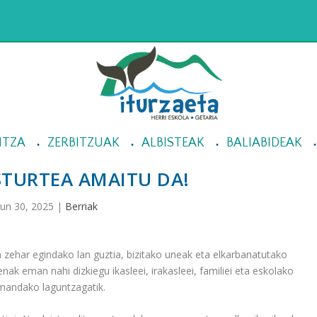
NTZA
ZERBITZUAK
ALBISTEAK
BALIABIDEAK
STURTEA AMAITU DA!
Jun 30, 2025
|
Berriak
an zehar egindako lan guztia, bizitako uneak eta elkarbanatutako
enak eman nahi dizkiegu ikasleei, irakasleei, familiei eta eskolako
mandako laguntzagatik.