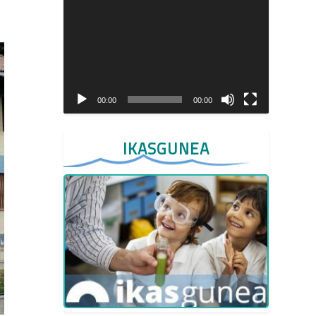
Video
Player
00:00
00:00
IKASGUNEA