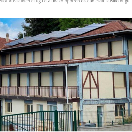
tioi. Ateak ixten ditugu eta udako oporren ostean elkar ikusiko dugu.