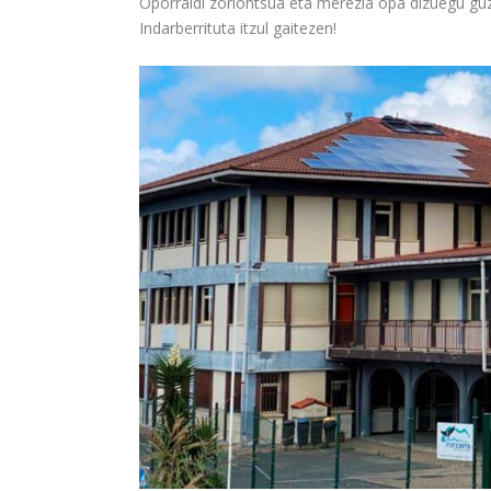
Oporraldi zoriontsua eta merezia opa dizuegu guz
Indarberrituta itzul gaitezen!