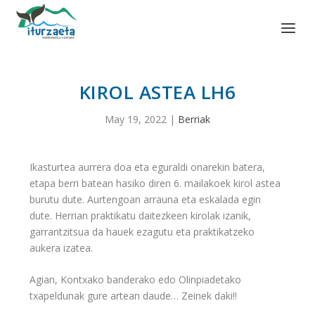
KIROL ASTEA LH6
May 19, 2022
|
Berriak
Ikasturtea aurrera doa eta eguraldi onarekin batera,
etapa berri batean hasiko diren 6. mailakoek kirol astea
burutu dute. Aurtengoan arrauna eta eskalada egin
dute. Herrian praktikatu daitezkeen kirolak izanik,
garrantzitsua da hauek ezagutu eta praktikatzeko
aukera izatea.
Agian, Kontxako banderako edo Olinpiadetako
txapeldunak gure artean daude… Zeinek daki!!