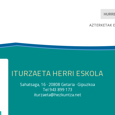
HURR
AZTERKETAK E
ITURZAETA HERRI ESKOLA
Sahatsaga, 16 · 20808 Getaria · Gipuzkoa
Tel 943 899 173
iturzaeta@hezkuntza.net