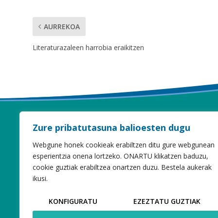
AURREKOA
Literaturazaleen harrobia eraikitzen
Zure pribatutasuna balioesten dugu
Webgune honek cookieak erabiltzen ditu gure webgunean
esperientzia onena lortzeko. ONARTU klikatzen baduzu,
cookie guztiak erabiltzea onartzen duzu. Bestela aukerak
ikusi.
KONFIGURATU
EZEZTATU GUZTIAK