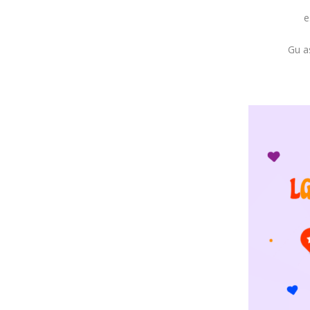
e
Gu as