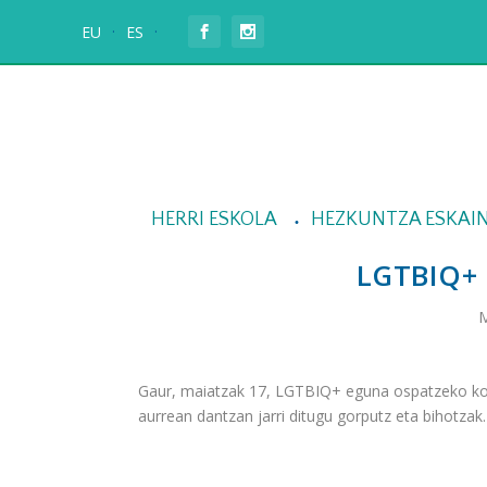
EU
ES
HERRI ESKOLA
HEZKUNTZA ESKAI
LGTBIQ+
M
Gaur, maiatzak 17, LGTBIQ+ eguna ospatzeko kolo
aurrean dantzan jarri ditugu gorputz eta bihotzak.