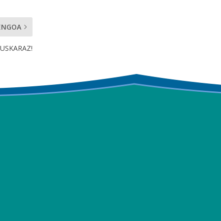
ENGOA
USKARAZ!