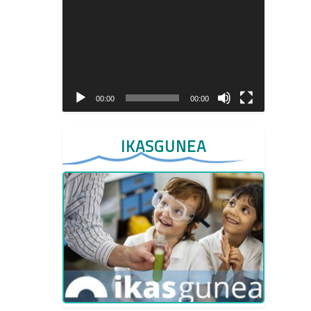
Video
Player
00:00
00:00
IKASGUNEA