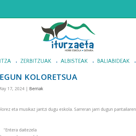
NTZA
ZERBITZUAK
ALBISTEAK
BALIABIDEAK
 EGUN KOLORETSUA
ay 17, 2024
|
Berriak
rez eta musikaz jantzi dugu eskola. Sarreran jarri dugun pantailare
“Entera daitezela