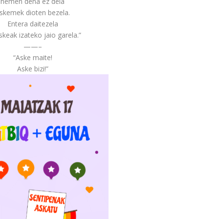
hemen dena ez dela
skemek dioten bezela.
Entera daitezela
keak izateko jaio garela.”
——–
“Aske maite!
Aske bizi!”