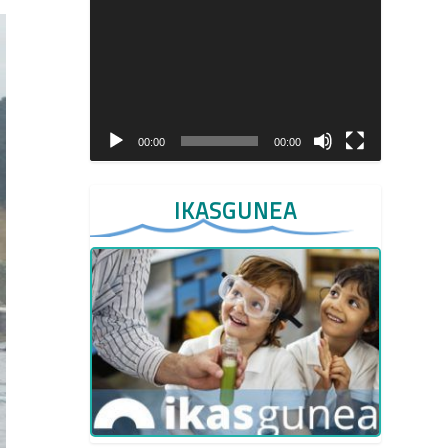
Video
Player
00:00
00:00
IKASGUNEA