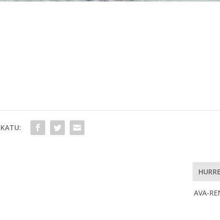
KATU:
HURR
AVA-RE