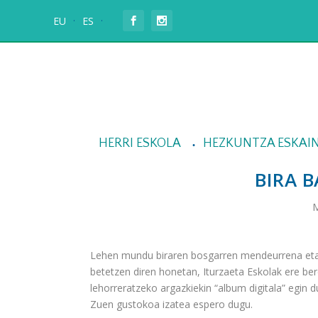
EU
ES
HERRI ESKOLA
HEZKUNTZA ESKAI
BIRA 
M
Lehen mundu biraren bosgarren mendeurrena eta G
betetzen diren honetan, Iturzaeta Eskolak ere ber
lehorreratzeko argazkiekin “album digitala” egin 
Zuen gustokoa izatea espero dugu.