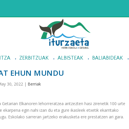
NTZA
ZERBITZUAK
ALBISTEAK
BALIABIDEAK
BAT EHUN MUNDU
ay 30, 2022
|
Berriak
etarian Elkanoren lehorreratzea antzezten hasi zirenetik 100 urte
e ekarpena egin nahi izan du eta gure ikasleek etxetik ekarritako
dugu. Eskolako sarreran jartzeko erakusketa ere prestatzen ari gara.