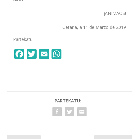
¡ANIMAOS!
Getaria, a 11 de Marzo de 2019
Partekatu:
F
T
E
W
ac
w
m
h
e
itt
ai
at
b
er
l
s
o
A
o
p
PARTEKATU:
k
p