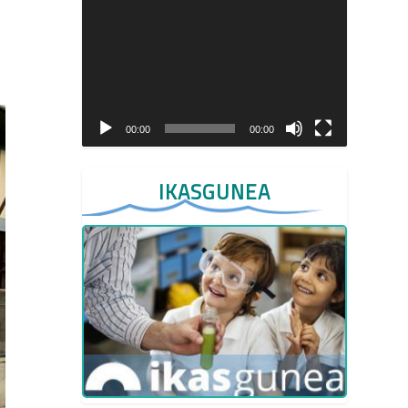
Video
Player
00:00
00:00
IKASGUNEA