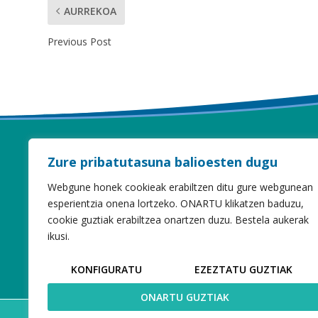
AURREKOA
Previous Post
Zure pribatutasuna balioesten dugu
Webgune honek cookieak erabiltzen ditu gure webgunean
esperientzia onena lortzeko. ONARTU klikatzen baduzu,
cookie guztiak erabiltzea onartzen duzu. Bestela aukerak
ikusi.
KONFIGURATU
EZEZTATU GUZTIAK
ONARTU GUZTIAK
Web garapena:
Elkarmedia
| Copyright 2018 |