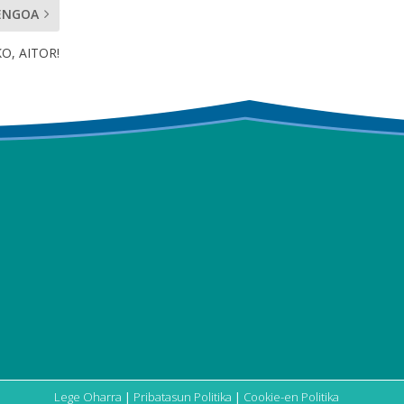
ENGOA
O, AITOR!
Lege Oharra
|
Pribatasun Politika
|
Cookie-en Politika