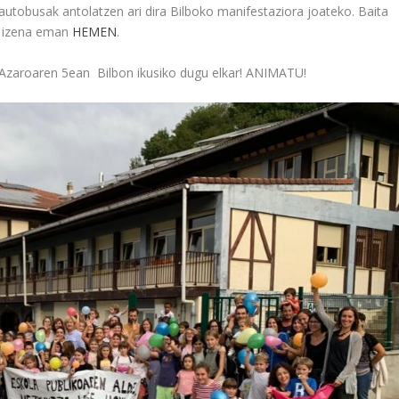
autobusak antolatzen ari dira Bilboko manifestaziora joateko. Baita
o, izena eman
HEMEN
.
 Azaroaren 5ean Bilbon ikusiko dugu elkar! ANIMATU!