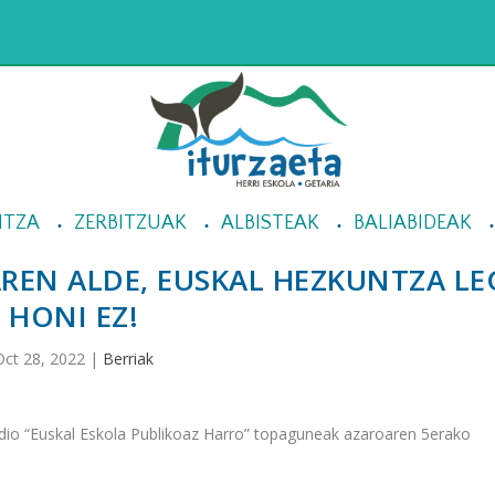
NTZA
ZERBITZUAK
ALBISTEAK
BALIABIDEAK
REN ALDE, EUSKAL HEZKUNTZA LE
HONI EZ!
Oct 28, 2022
|
Berriak
 dio “Euskal Eskola Publikoaz Harro” topaguneak azaroaren 5erako