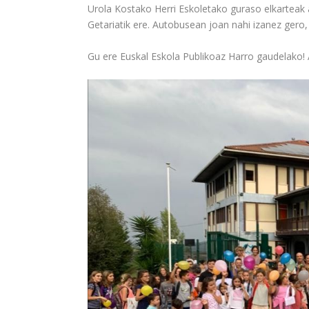
Urola Kostako Herri Eskoletako guraso elkarteak 
Getariatik ere. Autobusean joan nahi izanez ger
Gu ere Euskal Eskola Publikoaz Harro gaudelako!