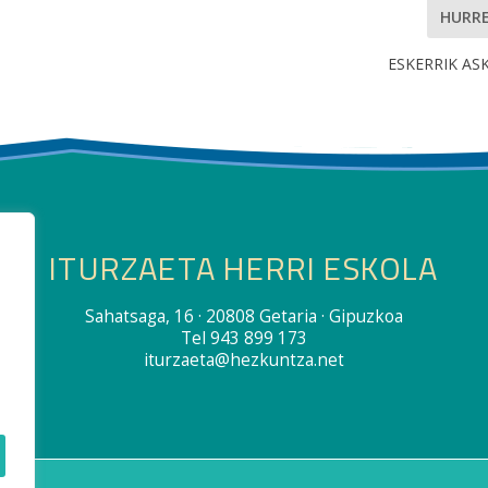
HURR
ESKERRIK ASK
ITURZAETA HERRI ESKOLA
Sahatsaga, 16 · 20808 Getaria · Gipuzkoa
Tel 943 899 173
iturzaeta@hezkuntza.net