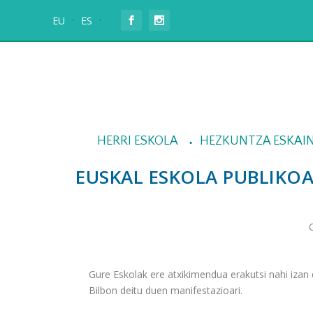
EU
ES
HERRI ESKOLA
HEZKUNTZA ESKAI
EUSKAL ESKOLA PUBLIKOA
Gure Eskolak ere atxikimendua erakutsi nahi izan
Bilbon deitu duen manifestazioari.