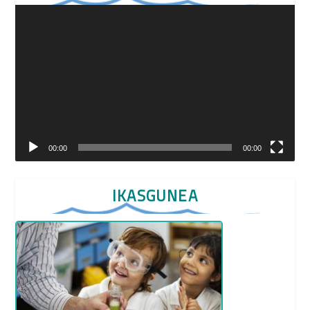
Video
Player
00:00
00:00
IKASGUNEA