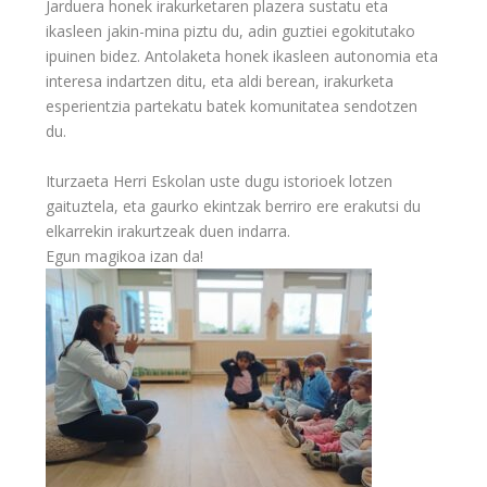
Jarduera honek irakurketaren plazera sustatu eta
ikasleen jakin-mina piztu du, adin guztiei egokitutako
ipuinen bidez. Antolaketa honek ikasleen autonomia eta
interesa indartzen ditu, eta aldi berean, irakurketa
esperientzia partekatu batek komunitatea sendotzen
du.
Iturzaeta Herri Eskolan uste dugu istorioek lotzen
gaituztela, eta gaurko ekintzak berriro ere erakutsi du
elkarrekin irakurtzeak duen indarra.
Egun magikoa izan da!