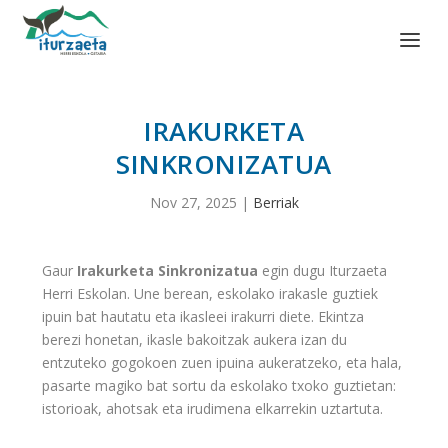
IRAKURKETA
SINKRONIZATUA
Nov 27, 2025
|
Berriak
Gaur
Irakurketa Sinkronizatua
egin dugu Iturzaeta
Herri Eskolan. Une berean, eskolako irakasle guztiek
ipuin bat hautatu eta ikasleei irakurri diete. Ekintza
berezi honetan, ikasle bakoitzak aukera izan du
entzuteko gogokoen zuen ipuina aukeratzeko, eta hala,
pasarte magiko bat sortu da eskolako txoko guztietan:
istorioak, ahotsak eta irudimena elkarrekin uztartuta.