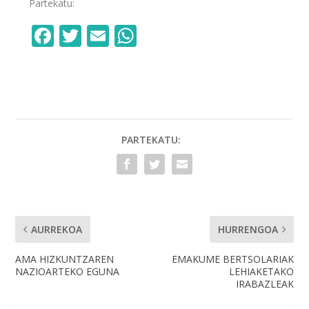
Partekatu:
F
T
E
W
ac
w
m
h
e
itt
ai
at
b
er
l
s
o
A
o
p
PARTEKATU:
k
p
AURREKOA
HURRENGOA
AMA HIZKUNTZAREN
EMAKUME BERTSOLARIAK
NAZIOARTEKO EGUNA
LEHIAKETAKO
IRABAZLEAK