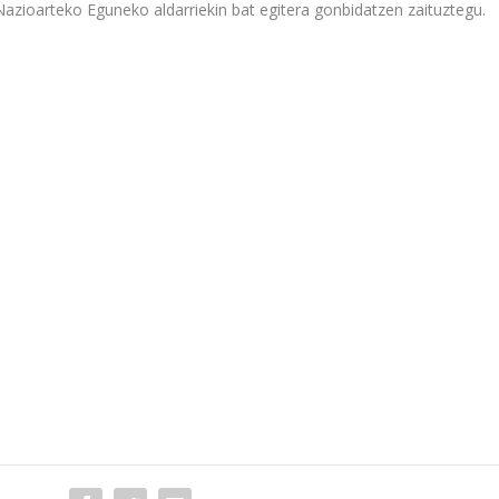
ioarteko Eguneko aldarriekin bat egitera gonbidatzen zaituztegu.