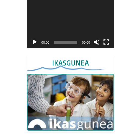
Video
Player
00:00
00:00
IKASGUNEA