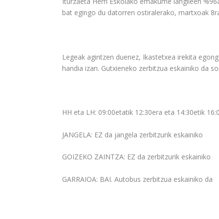
Iturzaeta Herri Eskolako
emakume langileen %96
bat egingo du datorren ostiralerako, martxoak 8ra
Legeak agintzen duenez, Ikastetxea irekita egon
hand
ia izan.
Gutxieneko zerbitzua
eskainiko da soi
HH eta LH:
09:00etatik 12:30era eta 14:30etik 16:
JANGELA
:
EZ
da jangela zerbitzurik eskainiko
GOIZEKO ZAINTZA
:
EZ
da zerbitzurik eskainiko
GARRAIOA
:
BAI
. Autobus zerbitzua eskainiko da