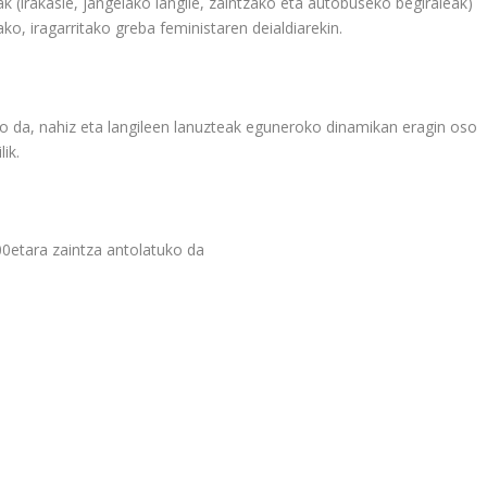
ak
(irakasle, jangelako langile, zaintzako eta autobuseko begiraleak)
ko, iragarritako greba feministaren deialdiarekin.
go da, nahiz eta langileen lanuzteak eguneroko dinamikan
eragin oso
lik.
00etara zaintza antolatuko da