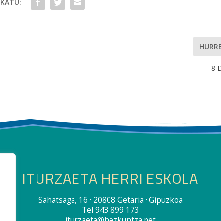
KATU:
HURR
8 
N
ITURZAETA HERRI ESKOLA
Sahatsaga, 16 · 20808 Getaria · Gipuzkoa
Tel 943 899 173
iturzaeta@hezkuntza.net