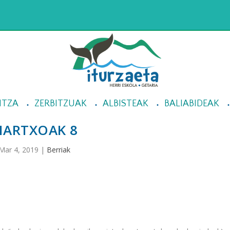
NTZA
ZERBITZUAK
ALBISTEAK
BALIABIDEAK
ARTXOAK 8
Mar 4, 2019
|
Berriak