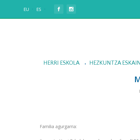
EU
ES
HERRI ESKOLA
HEZKUNTZA ESKAI
M
Familia agurgarria: