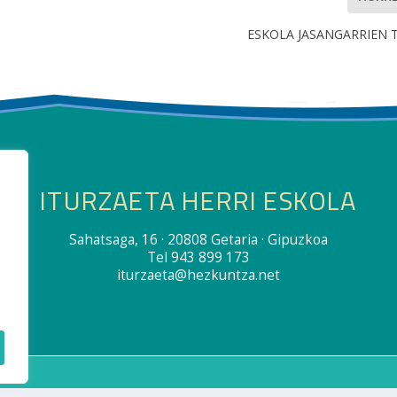
ESKOLA JASANGARRIEN 
ITURZAETA HERRI ESKOLA
Sahatsaga, 16 · 20808 Getaria · Gipuzkoa
Tel 943 899 173
iturzaeta@hezkuntza.net