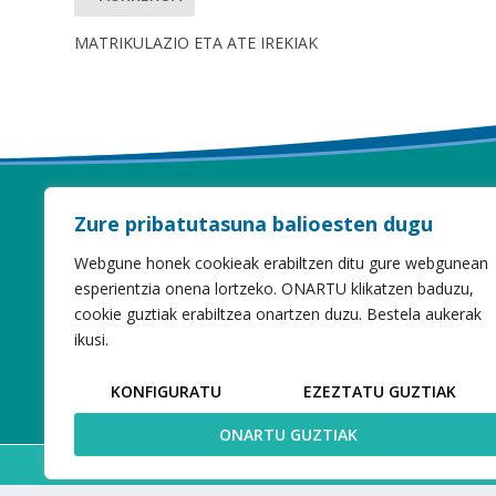
MATRIKULAZIO ETA ATE IREKIAK
Zure pribatutasuna balioesten dugu
Webgune honek cookieak erabiltzen ditu gure webgunean
esperientzia onena lortzeko. ONARTU klikatzen baduzu,
cookie guztiak erabiltzea onartzen duzu. Bestela aukerak
ikusi.
KONFIGURATU
EZEZTATU GUZTIAK
ONARTU GUZTIAK
Web garapena:
Elkarmedia
| Copyright 2018 |