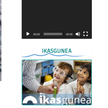
Video
Player
00:00
00:00
IKASGUNEA