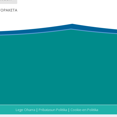
TOPAKETA
Lege Oharra
|
Pribatasun Politika
|
Cookie-en Politika