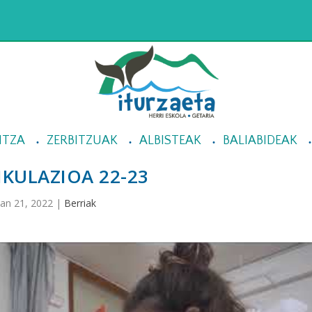
NTZA
ZERBITZUAK
ALBISTEAK
BALIABIDEAK
KULAZIOA 22-23
Jan 21, 2022
|
Berriak