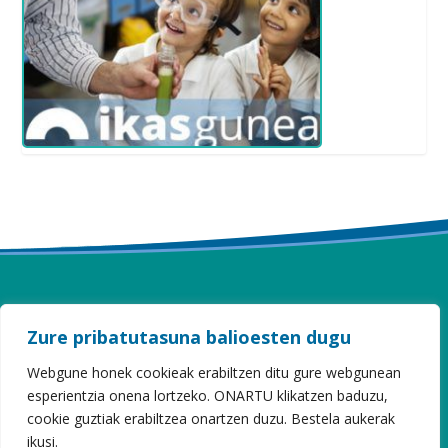
ITURZAETA HERRI ESKOLA
Zure pribatutasuna balioesten dugu
Webgune honek cookieak erabiltzen ditu gure webgunean
Sahatsaga, 16 · 20808 Getaria · Gipuzkoa
Tel 943 899 173
esperientzia onena lortzeko. ONARTU klikatzen baduzu,
iturzaeta@hezkuntza.net
cookie guztiak erabiltzea onartzen duzu. Bestela aukerak
ikusi.