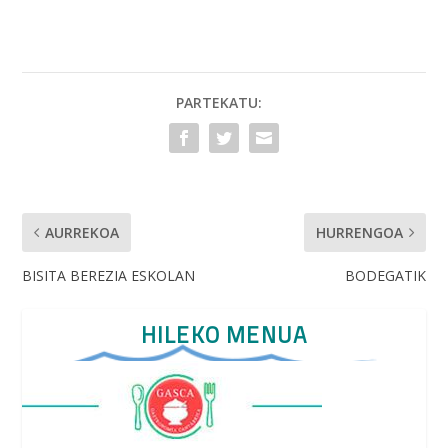
e
itt
ai
at
b
er
l
s
o
A
o
p
PARTEKATU:
k
p
AURREKOA
HURRENGOA
BISITA BEREZIA ESKOLAN
BODEGATIK
HILEKO MENUA