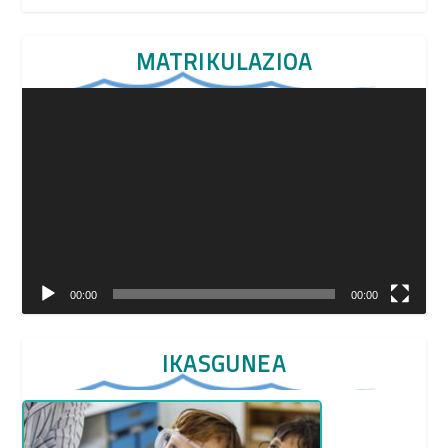
MATRIKULAZIOA
Video
Player
00:00
00:00
IKASGUNEA