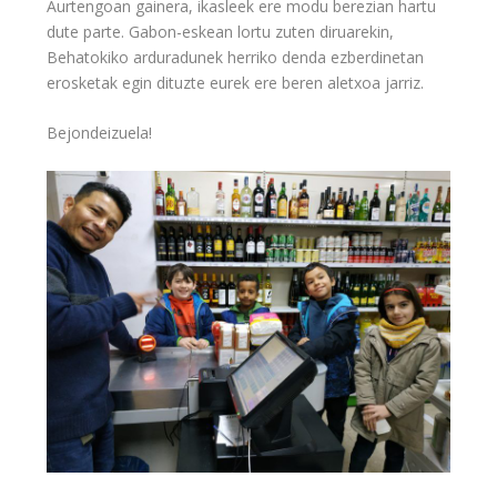
Aurtengoan gainera, ikasleek ere modu berezian hartu
dute parte. Gabon-eskean lortu zuten diruarekin,
Behatokiko arduradunek herriko denda ezberdinetan
erosketak egin dituzte eurek ere beren aletxoa jarriz.
Bejondeizuela!