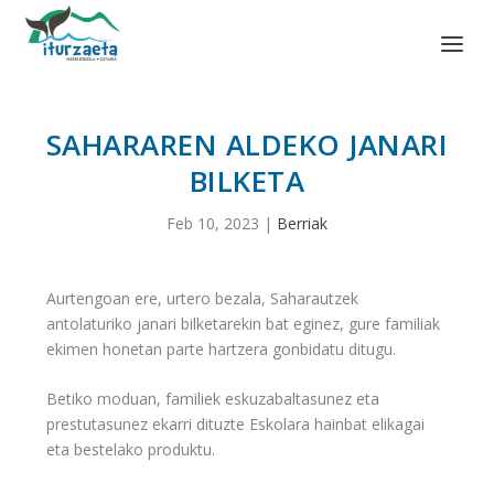
SAHARAREN ALDEKO JANARI
BILKETA
Feb 10, 2023
|
Berriak
Aurtengoan ere, urtero bezala, Saharautzek
antolaturiko janari bilketarekin bat eginez, gure familiak
ekimen honetan parte hartzera gonbidatu ditugu.
Betiko moduan, familiek eskuzabaltasunez eta
prestutasunez ekarri dituzte Eskolara hainbat elikagai
eta bestelako produktu.