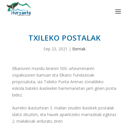
TXILEKO POSTALAK
Sep 23, 2021
|
Berriak
Elkanoren mundu biraren 500. urteurrenaren
ospakizunen barruan eta Elkano Fundazioak
proposatuta, iaz Txileko Punta Arenas zonaldeko
eskola bateko ikasleekin harremanetan jarri ginen posta
bidez.
Aurreko ikasturtean 3. mailan zeuden ikasleek postalak
idatzi zituzten, eta hauek apaintzeko marrazkiak egiteaz
2. mailakoak arduratu ziren.