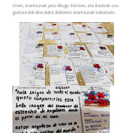
Orain, erantzunak jaso ditugu Eskolan, eta ikasleak oso
gustura ibili dira idatzi dizkieten erantzunak irakurtzen.