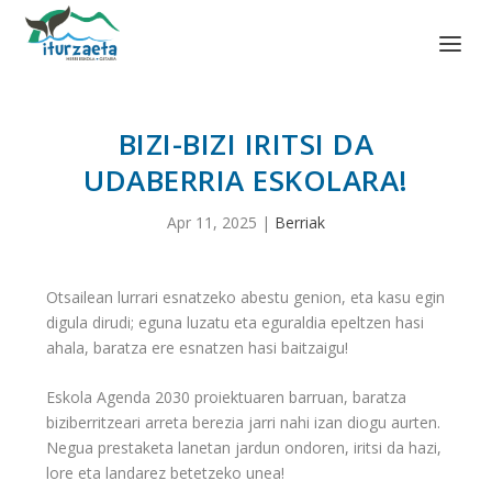
BIZI-BIZI IRITSI DA
UDABERRIA ESKOLARA!
Apr 11, 2025
|
Berriak
Otsailean lurrari esnatzeko abestu genion, eta kasu egin
digula dirudi; eguna luzatu eta eguraldia epeltzen hasi
ahala, baratza ere esnatzen hasi baitzaigu!
Eskola Agenda 2030 proiektuaren barruan, baratza
biziberritzeari arreta berezia jarri nahi izan diogu aurten.
Negua prestaketa lanetan jardun ondoren, iritsi da hazi,
lore eta landarez betetzeko unea!