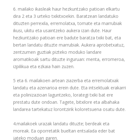
6. mailako ikasleak haur hezkuntzako patioan elkartu
dira 2 eta 3 urteko txikitxoekin. Baratzean landatuko
dituzten perrexila, erremolatxa, tomate eta marrubiak
ikusi, ukitu eta usaintzeko aukera izan dute. Haur
hezkuntzako patioan ere badute baratza txiki bat, eta
bertan landatu dituzte marrubiak. Aukera aprobetxatuz,
zentzumen guztiak pizteko moduko landare
aromatikoak sartu dituzte inguruan: menta, erromeroa,
izpilikua eta ezkaia hain zuzen.
5 eta 6. mailakoen artean ziazerba eta erremolatxak
landatu eta azenarioa erein dute. Eta intsektuak erakarri
eta polinizazioan laguntzeko, lorategi txiki bat ere
prestatu dute ondoan. Tagete, bitxilore eta albahaka
landarea tartekatuz lorontzirik koloretsuena osatu dute.
4.mailakoek urazak landatu dituzte; berdeak eta
moreak. Ea oporretatik bueltan entsalada eder bat
jateko moduan garen.