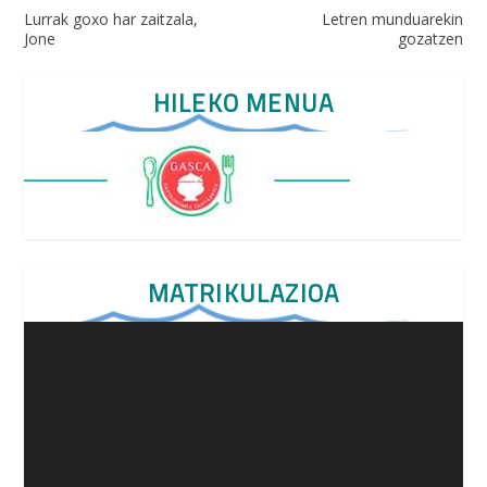
Lurrak goxo har zaitzala,
Letren munduarekin
Jone
gozatzen
HILEKO MENUA
MATRIKULAZIOA
Video
Player