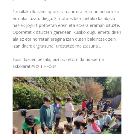
1.mailako ikasleei oporretan aurrera eraman beharreko
erronka luzatu diegu: 3 mota ezberdinetako kalabaza
haziak jogurt potoetan erein eta etxera eraman dituzte.
Oporretatik itzultzen garenean ikusiko dugu ernetu diren
ala ez eta horretan eragina izan duten baldintzak zein
izan diren: argitasuna, ureztatze maiztasuna…
Ikusi duzuen bezala, bizi-bizi etorri da udaberria
Eskolara!
🌼
🌻
🌷
🥕
🍅
🥔