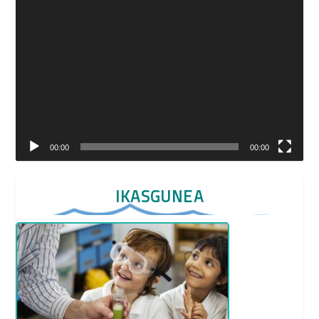
Video
Player
00:00
00:00
IKASGUNEA