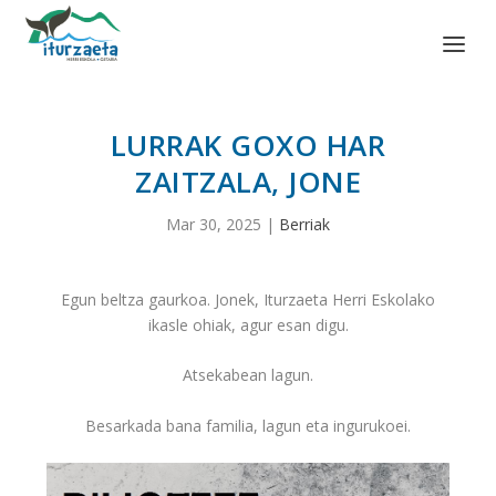
LURRAK GOXO HAR
ZAITZALA, JONE
Mar 30, 2025
|
Berriak
Egun beltza gaurkoa. Jonek, Iturzaeta Herri Eskolako
ikasle ohiak, agur esan digu.
Atsekabean lagun.
Besarkada bana familia, lagun eta ingurukoei.