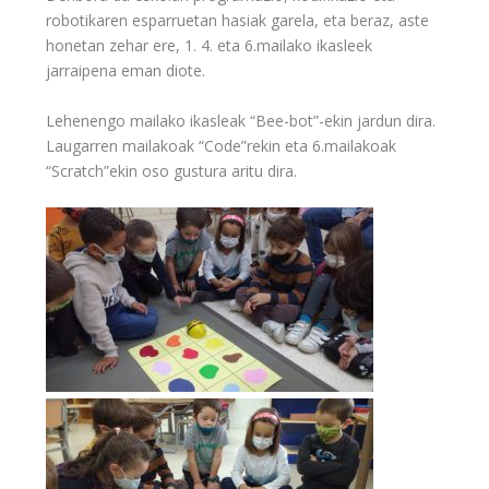
robotikaren esparruetan hasiak garela, eta beraz, aste
honetan zehar ere, 1. 4. eta 6.mailako ikasleek
jarraipena eman diote.
Lehenengo mailako ikasleak “Bee-bot”-ekin jardun dira.
Laugarren mailakoak “Code”rekin eta 6.mailakoak
“Scratch”ekin oso gustura aritu dira.