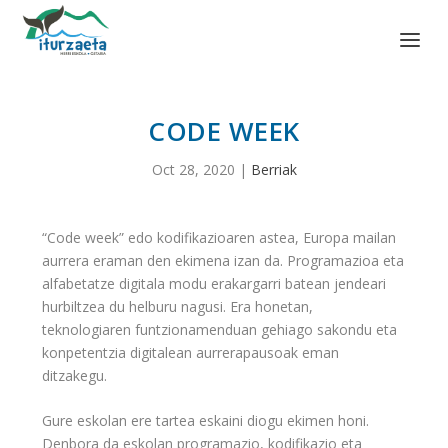
CODE WEEK
Oct 28, 2020
|
Berriak
“Code week” edo kodifikazioaren astea, Europa mailan
aurrera eraman den ekimena izan da. Programazioa eta
alfabetatze digitala modu erakargarri batean jendeari
hurbiltzea du helburu nagusi. Era honetan,
teknologiaren funtzionamenduan gehiago sakondu eta
konpetentzia digitalean aurrerapausoak eman
ditzakegu.
Gure eskolan ere tartea eskaini diogu ekimen honi.
Denbora da eskolan programazio, kodifikazio eta