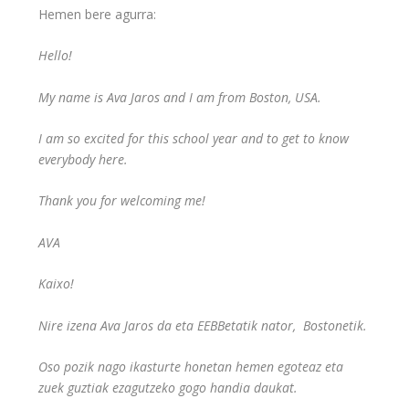
Hemen bere agurra:
Hello!
My name is Ava Jaros and I am from Boston, USA.
I am so excited for this school year and to get to know
everybody here.
Thank you for welcoming me!
AVA
Kaixo!
Nire izena Ava Jaros da eta EEBBetatik nator, Bostonetik.
Oso pozik nago ikasturte honetan hemen egoteaz eta
zuek guztiak ezagutzeko gogo handia daukat.