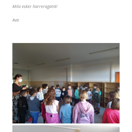
Mila esker harreragatik!
Ava