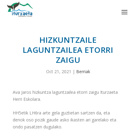
HIZKUNTZAILE
LAGUNTZAILEA ETORRI
ZAIGU
Oct 21, 2021
|
Berriak
Ava Jaros hizkuntza laguntzailea etorri zaigu Iturzaeta
Herri Eskolara.
HH5etik LH6ra arte gela guztietan sartzen da, eta
denok oso pozik gaude asko ikasten ari garelako eta
ondo pasatzen dugulako.