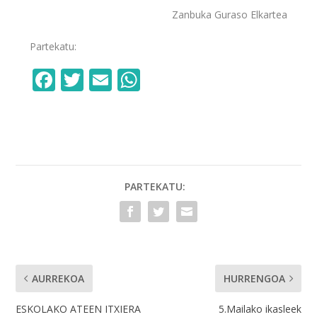
Zanbuka Guraso Elkartea
Partekatu:
F
T
E
W
ac
w
m
h
e
itt
ai
at
b
er
l
s
o
A
o
p
PARTEKATU:
k
p
AURREKOA
HURRENGOA
ESKOLAKO ATEEN ITXIERA
5.Mailako ikasleek