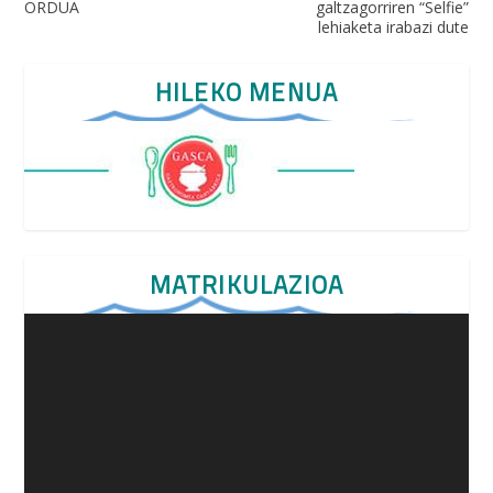
ORDUA
galtzagorriren “Selfie”
lehiaketa irabazi dute
HILEKO MENUA
MATRIKULAZIOA
Video
Player