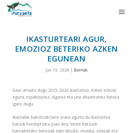
IKASTURTEARI AGUR,
EMOZIOZ BETERIKO AZKEN
EGUNEAN
Jun 19, 2026
|
Berriak
Gaur amaitu dugu 2025-2026 ikasturtea. Azken eskola
eguna ospakizunez, algarez eta une ahaztezinez beteta
igaro dugu.
Ikastalde bakoitzak bere erara agurtu du ikasturtea:
batzuk hondartzara joan dira, beste batzuek
hamaiketako bereziak egin dituzte, musika, jolasak eta