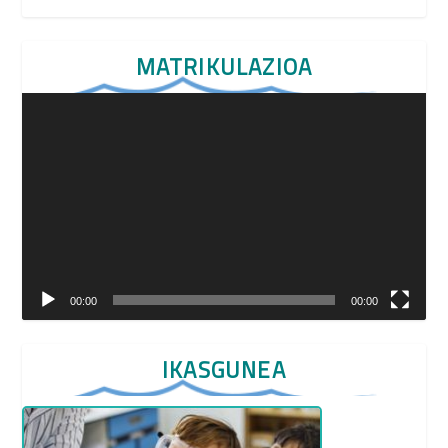
MATRIKULAZIOA
Video
Player
00:00
00:00
IKASGUNEA