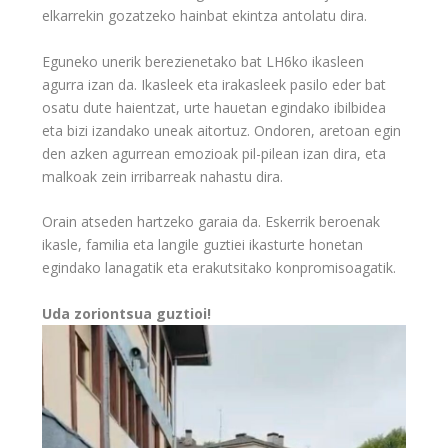
elkarrekin gozatzeko hainbat ekintza antolatu dira.
Eguneko unerik berezienetako bat LH6ko ikasleen
agurra izan da. Ikasleek eta irakasleek pasilo eder bat
osatu dute haientzat, urte hauetan egindako ibilbidea
eta bizi izandako uneak aitortuz. Ondoren, aretoan egin
den azken agurrean emozioak pil-pilean izan dira, eta
malkoak zein irribarreak nahastu dira.
Orain atseden hartzeko garaia da. Eskerrik beroenak
ikasle, familia eta langile guztiei ikasturte honetan
egindako lanagatik eta erakutsitako konpromisoagatik.
Uda zoriontsua guztioi!