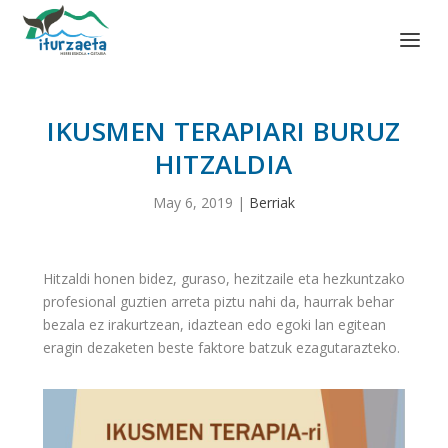
IKUSMEN TERAPIARI BURUZ
HITZALDIA
May 6, 2019
|
Berriak
Hitzaldi honen bidez, guraso, hezitzaile eta hezkuntzako
profesional guztien arreta piztu nahi da, haurrak behar
bezala ez irakurtzean, idaztean edo egoki lan egitean
eragin dezaketen beste faktore batzuk ezagutarazteko.