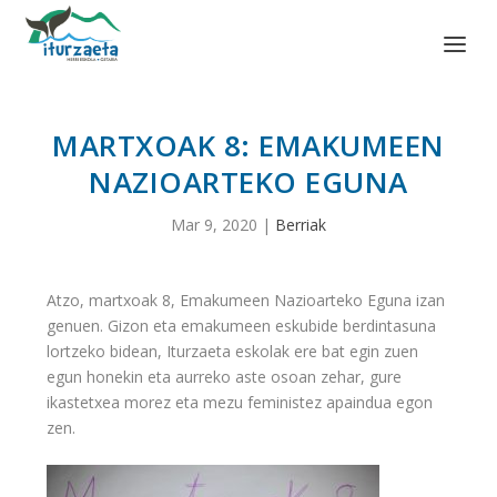
MARTXOAK 8: EMAKUMEEN
NAZIOARTEKO EGUNA
Mar 9, 2020
|
Berriak
Atzo, martxoak 8, Emakumeen Nazioarteko Eguna izan
genuen. Gizon eta emakumeen eskubide berdintasuna
lortzeko bidean, Iturzaeta eskolak ere bat egin zuen
egun honekin eta aurreko aste osoan zehar, gure
ikastetxea morez eta mezu feministez apaindua egon
zen.