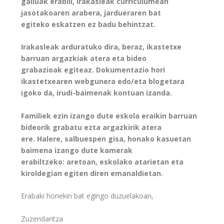
gailuak erabili, irakasleak curriculumean
jasotakoaren arabera, jardueraren bat
egiteko eskatzen ez badu behintzat.
Irakasleak arduratuko dira, beraz, ikastetxe
barruan argazkiak atera eta bideo
grabazioak egiteaz. Dokumentazio hori
ikastetxearen webgunera edo/eta blogetara
igoko da, irudi-baimenak kontuan izanda.
Familiek ezin izango dute eskola eraikin barruan
bideorik grabatu ezta argazkirik atera
ere. Halere, salbuespen gisa, honako kasuetan
baimena izango dute kamerak
erabiltzeko: aretoan, eskolako atarietan eta
kiroldegian egiten diren emanaldietan.
Erabaki honekin bat egingo duzuelakoan,
Zuzendaritza