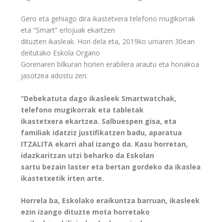
Gero eta gehiago dira ikastetxera telefono mugikorrak
eta “Smart” erlojuak ekartzen
dituzten ikasleak. Hori dela eta, 2019ko urriaren 30ean
deitutako Eskola Organo
Gorenaren bilkuran horien erabilera arautu eta honakoa
jasotzea adostu zen:
“Debekatuta dago ikasleek Smartwatchak,
telefono mugikorrak eta tabletak
ikastetxera ekartzea. Salbuespen gisa, eta
familiak idatziz justifikatzen badu, aparatua
ITZALITA ekarri ahal izango da. Kasu horretan,
idazkaritzan utzi beharko da Eskolan
sartu bezain laster eta bertan gordeko da ikaslea
ikastetxetik irten arte.
Horrela ba, Eskolako eraikuntza barruan, ikasleek
ezin izango dituzte mota horretako