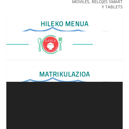
MOVILES, RELOJES SMART
Y TABLETS
HILEKO MENUA
MATRIKULAZIOA
Video
Player