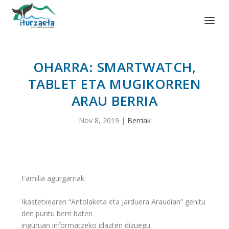
OHARRA: SMARTWATCH,
TABLET ETA MUGIKORREN
ARAU BERRIA
Nov 8, 2019
|
Berriak
Familia agurgarriak:
Ikastetxearen “Antolaketa eta Jarduera Araudian” gehitu
den puntu berri baten
inguruan informatzeko idazten dizuegu.