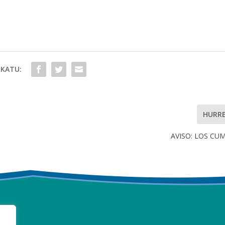
KATU:
HURR
AVISO: LOS C