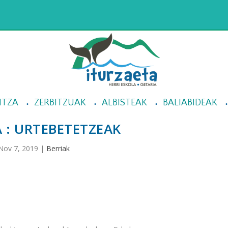
NTZA
ZERBITZUAK
ALBISTEAK
BALIABIDEAK
 : URTEBETETZEAK
Nov 7, 2019
|
Berriak