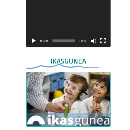
Video
Player
00:00
00:00
IKASGUNEA