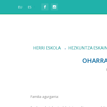
EU
ES
HERRI ESKOLA
HEZKUNTZA ESKAI
OHARRA
Familia agurgarria: