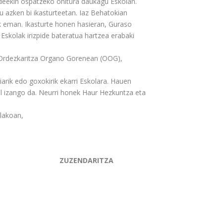
ideekin ospatzeko ohitura daukagu Eskolan.
 azken bi ikasturteetan. Iaz Behatokian
ik eman. Ikasturte honen hasieran, Guraso
 Eskolak irizpide bateratua hartzea erabaki
o Ordezkaritza Organo Gorenean (OOG),
iarik edo goxokirik ekarri Eskolara. Hauen
al izango da. Neurri honek Haur Hezkuntza eta
lakoan,
ENDARITZA