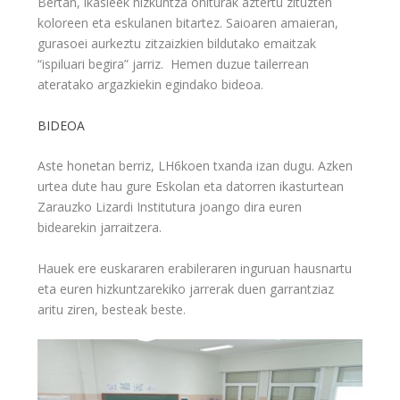
Bertan, ikasleek hizkuntza ohiturak aztertu zituzten
koloreen eta eskulanen bitartez. Saioaren amaieran,
gurasoei aurkeztu zitzaizkien bildutako emaitzak
“ispiluari begira” jarriz. Hemen duzue tailerrean
ateratako argazkiekin egindako bideoa.
BIDEOA
Aste honetan berriz, LH6koen txanda izan dugu. Azken
urtea dute hau gure Eskolan eta datorren ikasturtean
Zarauzko Lizardi Institutura joango dira euren
bidearekin jarraitzera.
Hauek ere euskararen erabileraren inguruan hausnartu
eta euren hizkuntzarekiko jarrerak duen garrantziaz
aritu ziren, besteak beste.