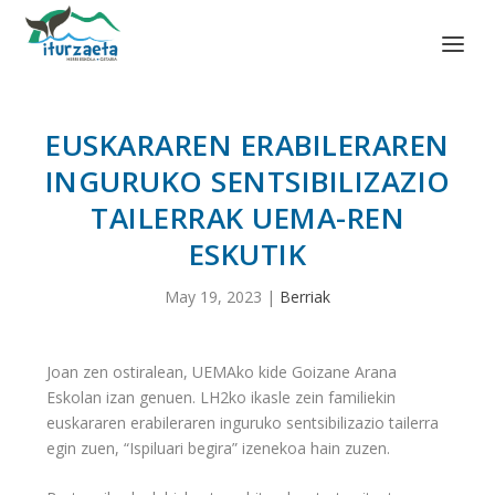
EUSKARAREN ERABILERAREN
INGURUKO SENTSIBILIZAZIO
TAILERRAK UEMA-REN
ESKUTIK
May 19, 2023
|
Berriak
Joan zen ostiralean, UEMAko kide Goizane Arana
Eskolan izan genuen. LH2ko ikasle zein familiekin
euskararen erabileraren inguruko sentsibilizazio tailerra
egin zuen, “Ispiluari begira” izenekoa hain zuzen.