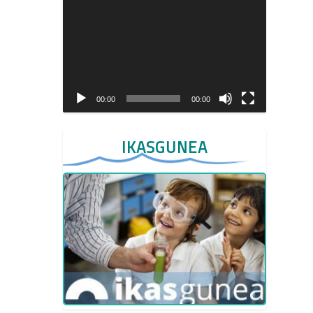
Video
Player
00:00
00:00
IKASGUNEA