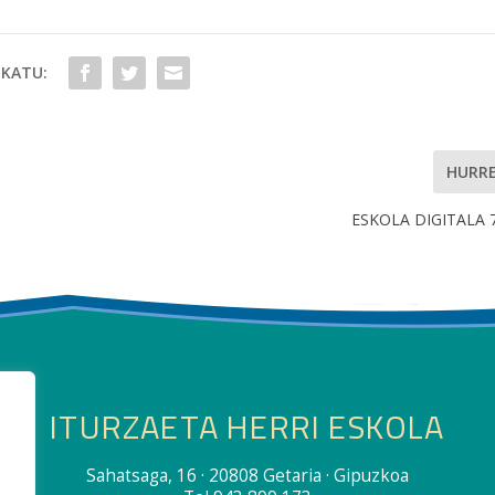
KATU:
HURR
ESKOLA DIGITALA 7
ITURZAETA HERRI ESKOLA
Sahatsaga, 16 · 20808 Getaria · Gipuzkoa