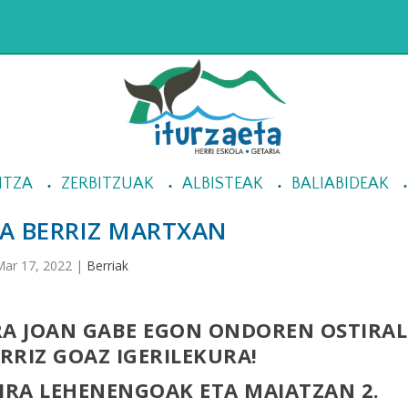
NTZA
ZERBITZUAK
ALBISTEAK
BALIABIDEAK
TA BERRIZ MARTXAN
ar 17, 2022
|
Berriak
RA JOAN GABE EGON ONDOREN OSTIRAL
RIZ GOAZ IGERILEKURA!
IRA LEHENENGOAK ETA MAIATZAN 2.