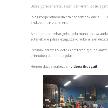
Bidea gorabeheratsua izan den arren, pozik agert
Jolas kooperatiboa da eta espedizioak duela 500 
itzultzea hain zuzen ere.
Aste honetan zehar gelaz gela mahai-jolasa aurke
zutenek ere jolasa ezagutzeko aukera izan dezat
Oraindik garaiz zaudete Olentzerori gutuna idazte
ezinhobea den mahai jolasa!
Hemen duzue aurkezpen
bideoa ikusgai!