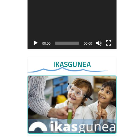
Video
Player
00:00
00:00
IKASGUNEA