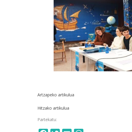
Artzapeko artikulua
Hitzako artikulua
Partekatu: