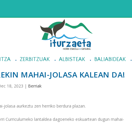
NTZA
ZERBITZUAK
ALBISTEAK
BALIABIDEAK
KIN MAHAI-JOLASA KALEAN DA!
ec 18, 2023
|
Berriak
i-jolasa aurkeztu zen herriko berdura plazan.
 Herri Curriculumeko lantaldea dagoeneko eskuartean dugun mahai-