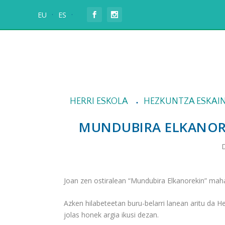
EU
ES
HERRI ESKOLA
HEZKUNTZA ESKAI
MUNDUBIRA ELKANORE
D
Joan zen ostiralean “Mundubira Elkanorekin” maha
Azken hilabeteetan buru-belarri lanean aritu da
jolas honek argia ikusi dezan.