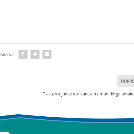
KATU:
HURR
Txistorra janez eta kantuan eman diogu amaier