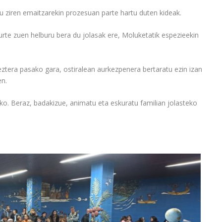
u ziren emaitzarekin prozesuan parte hartu duten kideak.
urte zuen helburu bera du jolasak ere, Moluketatik espezieekin
ztera pasako gara, ostiralean aurkezpenera bertaratu ezin izan
en.
ko. Beraz, badakizue, animatu eta eskuratu familian jolasteko